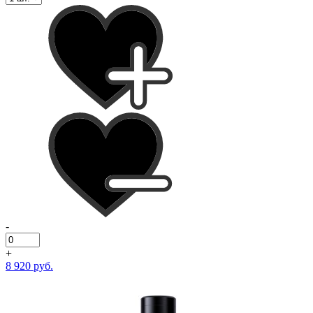
-
+
8 920 руб.