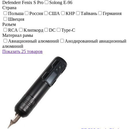
Defenderr Fenix S Pro
Solong E-96
Страна
Польша
Россия
США
КНР
Тайвань
Германия
Швеция
Разъем
RCA
Клипкорд
DC
Type-C
Материал рамы
Авиационный алюминий
Анодированный авиационный
алюминий
Показать 25 товаров