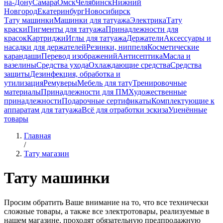
на-Дону
Самара
Омск
Челябинск
Нижний
Новгород
Екатеринбург
Новосибирск
Тату машинки
Машинки для татуажа
Электрика
Тату
краски
Пигменты для татуажа
Принадлежности для
красок
Картриджи
Иглы для татуажа
Держатели
Аксессуары и
насадки для держателей
Резинки, ниппеля
Косметические
карандаши
Перевод изображений
Антисептика
Масла и
вазелины
Средства ухода
Охлаждающие средства
Средства
защиты
Дезинфекция, обработка и
утилизация
Ремуверы
Мебель для тату
Тренировочные
материалы
Принадлежности для ПМ
Художественные
принадлежности
Подарочные сертификаты
Комплектующие к
аппаратам для татуажа
Всё для отработки эскиза
Уценённые
товары
Главная
/
Тату магазин
Тату машинки
Просим обратить Ваше внимание на то, что все технически
сложные товары, а также все электротовары, реализуемые в
нашем магазине, проходят обязательную предпродажную