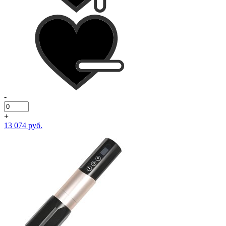
-
+
13 074 руб.