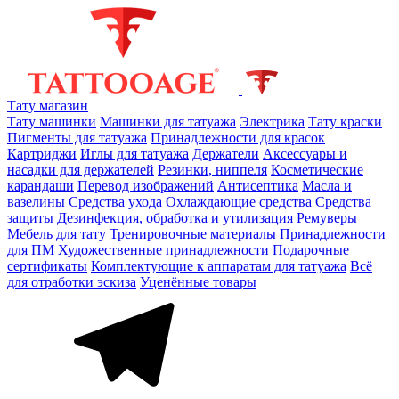
Тату магазин
Тату машинки
Машинки для татуажа
Электрика
Тату краски
Пигменты для татуажа
Принадлежности для красок
Картриджи
Иглы для татуажа
Держатели
Аксессуары и
насадки для держателей
Резинки, ниппеля
Косметические
карандаши
Перевод изображений
Антисептика
Масла и
вазелины
Средства ухода
Охлаждающие средства
Средства
защиты
Дезинфекция, обработка и утилизация
Ремуверы
Мебель для тату
Тренировочные материалы
Принадлежности
для ПМ
Художественные принадлежности
Подарочные
сертификаты
Комплектующие к аппаратам для татуажа
Всё
для отработки эскиза
Уценённые товары