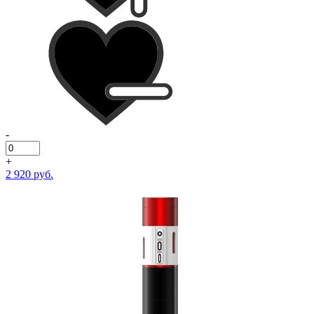
-
+
2 920 руб.