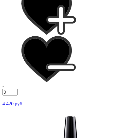
-
+
4 420 руб.