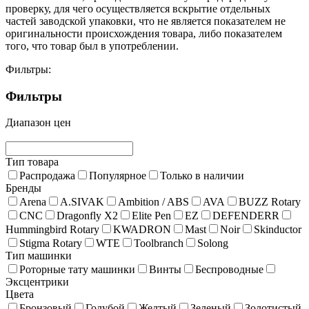
проверку, для чего осуществляется вскрытие отдельных
частей заводской упаковки, что не является показателем не
оригинальности происхождения товара, либо показателем
того, что товар был в употреблении.
Фильтры:
Фильтры
Диапазон цен
Тип товара
Распродажа
Популярное
Только в наличии
Бренды
Arena
A.SIVAK
Ambition / ABS
AVA
BUZZ Rotary
CNC
Dragonfly X2
Elite Pen
EZ
DEFENDERR
Hummingbird Rotary
KWADRON
Mast
Noir
Skinductor
Stigma Rotary
WTE
Toolbranch
Solong
Тип машинки
Роторные тату машинки
Винты
Беспроводные
Эксцентрики
Цвета
Бронзовый
Голубой
Желтый
Зеленый
Золотистый