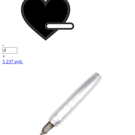
-
+
5 237 руб.