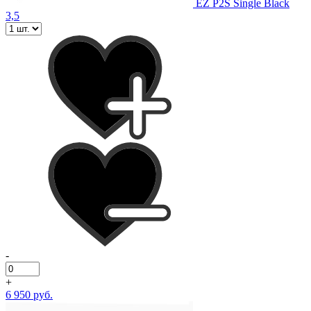
EZ P2S Single Black
3,5
-
+
6 950 руб.