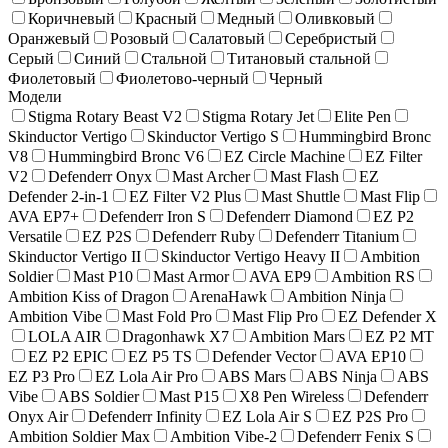
Коричневый
Красный
Медный
Оливковый
Оранжевый
Розовый
Салатовый
Серебристый
Серый
Синий
Стальной
Титановый стальной
Фиолетовый
Фиолетово-черный
Черный
Модели
Stigma Rotary Beast V2
Stigma Rotary Jet
Elite Pen
Skinductor Vertigo
Skinductor Vertigo S
Hummingbird Bronc
V8
Hummingbird Bronc V6
EZ Circle Machine
EZ Filter
V2
Defenderr Onyx
Mast Archer
Mast Flash
EZ
Defender 2-in-1
EZ Filter V2 Plus
Mast Shuttle
Mast Flip
AVA EP7+
Defenderr Iron S
Defenderr Diamond
EZ P2
Versatile
EZ P2S
Defenderr Ruby
Defenderr Titanium
Skinductor Vertigo II
Skinductor Vertigo Heavy II
Ambition
Soldier
Mast P10
Mast Armor
AVA EP9
Ambition RS
Ambition Kiss of Dragon
ArenaHawk
Ambition Ninja
Ambition Vibe
Mast Fold Pro
Mast Flip Pro
EZ Defender X
LOLA AIR
Dragonhawk X7
Ambition Mars
EZ P2 MT
EZ P2 EPIC
EZ P5 TS
Defender Vector
AVA EP10
EZ P3 Pro
EZ Lola Air Pro
ABS Mars
ABS Ninja
ABS
Vibe
ABS Soldier
Mast P15
X8 Pen Wireless
Defenderr
Onyx Air
Defenderr Infinity
EZ Lola Air S
EZ P2S Pro
Ambition Soldier Max
Ambition Vibe-2
Defenderr Fenix S