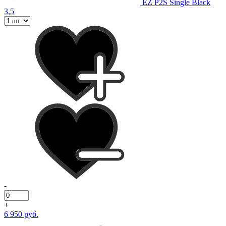
EZ P2S Single Black
3,5
-
+
6 950 руб.