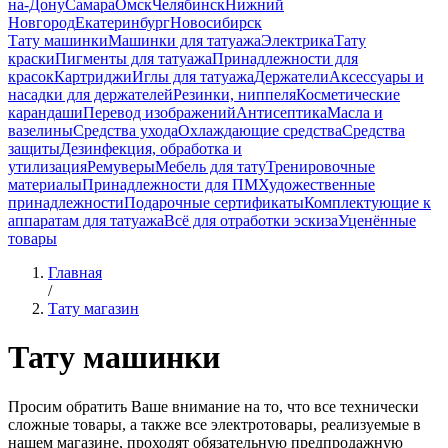
на-Дону
Самара
Омск
Челябинск
Нижний
Новгород
Екатеринбург
Новосибирск
Тату машинки
Машинки для татуажа
Электрика
Тату
краски
Пигменты для татуажа
Принадлежности для
красок
Картриджи
Иглы для татуажа
Держатели
Аксессуары и
насадки для держателей
Резинки, ниппеля
Косметические
карандаши
Перевод изображений
Антисептика
Масла и
вазелины
Средства ухода
Охлаждающие средства
Средства
защиты
Дезинфекция, обработка и
утилизация
Ремуверы
Мебель для тату
Тренировочные
материалы
Принадлежности для ПМ
Художественные
принадлежности
Подарочные сертификаты
Комплектующие к
аппаратам для татуажа
Всё для отработки эскиза
Уценённые
товары
Главная
/
Тату магазин
Тату машинки
Просим обратить Ваше внимание на то, что все технически
сложные товары, а также все электротовары, реализуемые в
нашем магазине, проходят обязательную предпродажную