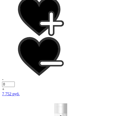
-
+
7 752 руб.