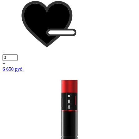
-
+
6 650 руб.