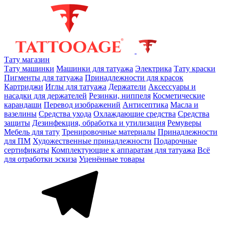
Тату магазин
Тату машинки
Машинки для татуажа
Электрика
Тату краски
Пигменты для татуажа
Принадлежности для красок
Картриджи
Иглы для татуажа
Держатели
Аксессуары и
насадки для держателей
Резинки, ниппеля
Косметические
карандаши
Перевод изображений
Антисептика
Масла и
вазелины
Средства ухода
Охлаждающие средства
Средства
защиты
Дезинфекция, обработка и утилизация
Ремуверы
Мебель для тату
Тренировочные материалы
Принадлежности
для ПМ
Художественные принадлежности
Подарочные
сертификаты
Комплектующие к аппаратам для татуажа
Всё
для отработки эскиза
Уценённые товары