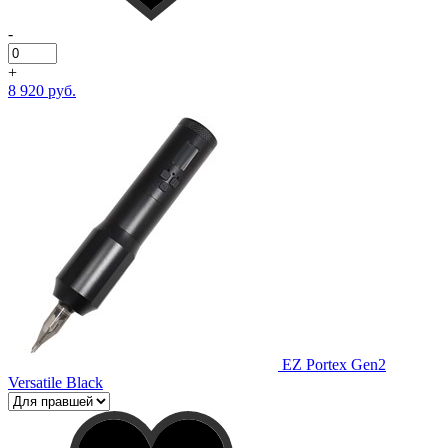
-
+
8 920 руб.
EZ Portex Gen2
Versatile Black