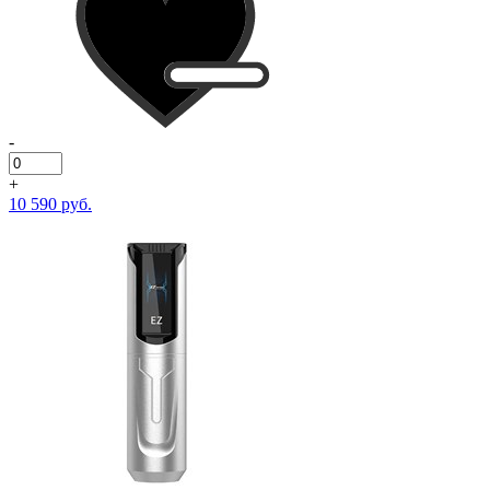
-
+
10 590 руб.