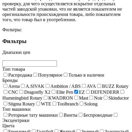
проверку, для чего осуществляется вскрытие отдельных
частей заводской упаковки, что не является показателем не
оригинальности происхождения товара, либо показателем
того, что товар был в употреблении.
Фильтры:
Фильтры
Диапазон цен
Тип товара
Распродажа
Популярное
Только в наличии
Бренды
Arena
A.SIVAK
Ambition / ABS
AVA
BUZZ Rotary
CNC
Dragonfly X2
Elite Pen
EZ
DEFENDERR
Hummingbird Rotary
KWADRON
Mast
Noir
Skinductor
Stigma Rotary
WTE
Toolbranch
Solong
Тип машинки
Роторные тату машинки
Винты
Беспроводные
Эксцентрики
Цвета
Бронзовый
Голубой
Желтый
Зеленый
Золотистый