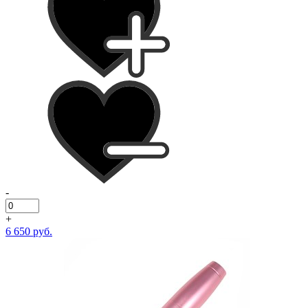
-
+
6 650 руб.