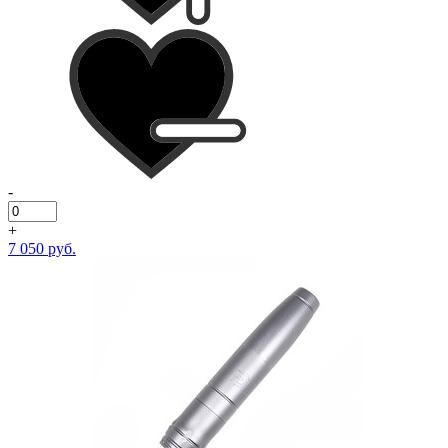
-
+
7 050 руб.