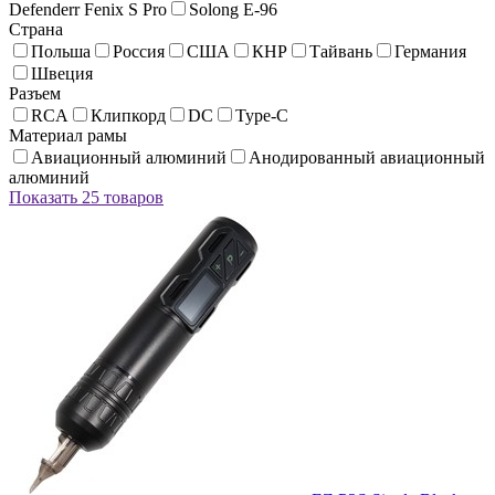
Defenderr Fenix S Pro
Solong E-96
Страна
Польша
Россия
США
КНР
Тайвань
Германия
Швеция
Разъем
RCA
Клипкорд
DC
Type-C
Материал рамы
Авиационный алюминий
Анодированный авиационный
алюминий
Показать 25 товаров