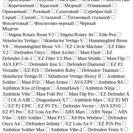
Коричневый
Красный
Медный
Оливковый
Оранжевый
Розовый
Салатовый
Серебристый
Серый
Синий
Стальной
Титановый стальной
Фиолетовый
Фиолетово-черный
Черный
Модели
Stigma Rotary Beast V2
Stigma Rotary Jet
Elite Pen
Skinductor Vertigo
Skinductor Vertigo S
Hummingbird Bronc
V8
Hummingbird Bronc V6
EZ Circle Machine
EZ Filter
V2
Defenderr Onyx
Mast Archer
Mast Flash
EZ
Defender 2-in-1
EZ Filter V2 Plus
Mast Shuttle
Mast Flip
AVA EP7+
Defenderr Iron S
Defenderr Diamond
EZ P2
Versatile
EZ P2S
Defenderr Ruby
Defenderr Titanium
Skinductor Vertigo II
Skinductor Vertigo Heavy II
Ambition
Soldier
Mast P10
Mast Armor
AVA EP9
Ambition RS
Ambition Kiss of Dragon
ArenaHawk
Ambition Ninja
Ambition Vibe
Mast Fold Pro
Mast Flip Pro
EZ Defender X
LOLA AIR
Dragonhawk X7
Ambition Mars
EZ P2 MT
EZ P2 EPIC
EZ P5 TS
Defender Vector
AVA EP10
EZ P3 Pro
EZ Lola Air Pro
ABS Mars
ABS Ninja
ABS
Vibe
ABS Soldier
Mast P15
X8 Pen Wireless
Defenderr
Onyx Air
Defenderr Infinity
EZ Lola Air S
EZ P2S Pro
Ambition Soldier Max
Ambition Vibe-2
Defenderr Fenix S