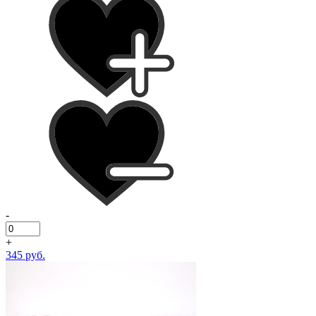
-
+
345 руб.