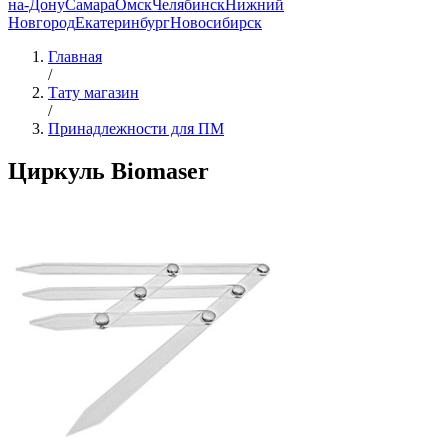
на-Дону
Самара
Омск
Челябинск
Нижний
Новгород
Екатеринбург
Новосибирск
Главная
/
Тату магазин
/
Принадлежности для ПМ
Циркуль Biomaser