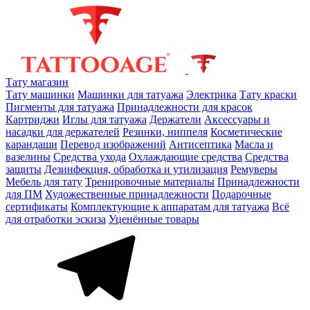
Тату магазин
Тату машинки
Машинки для татуажа
Электрика
Тату краски
Пигменты для татуажа
Принадлежности для красок
Картриджи
Иглы для татуажа
Держатели
Аксессуары и
насадки для держателей
Резинки, ниппеля
Косметические
карандаши
Перевод изображений
Антисептика
Масла и
вазелины
Средства ухода
Охлаждающие средства
Средства
защиты
Дезинфекция, обработка и утилизация
Ремуверы
Мебель для тату
Тренировочные материалы
Принадлежности
для ПМ
Художественные принадлежности
Подарочные
сертификаты
Комплектующие к аппаратам для татуажа
Всё
для отработки эскиза
Уценённые товары