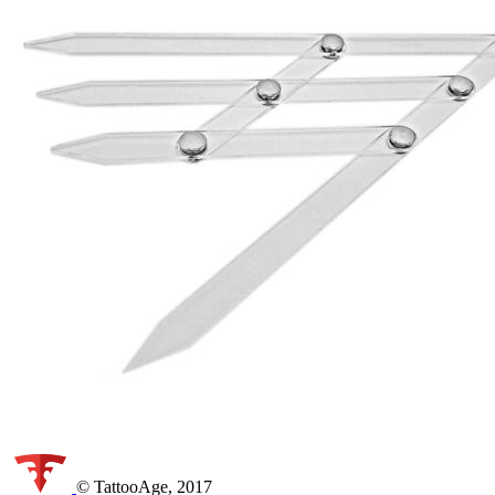
© TattooAge, 2017