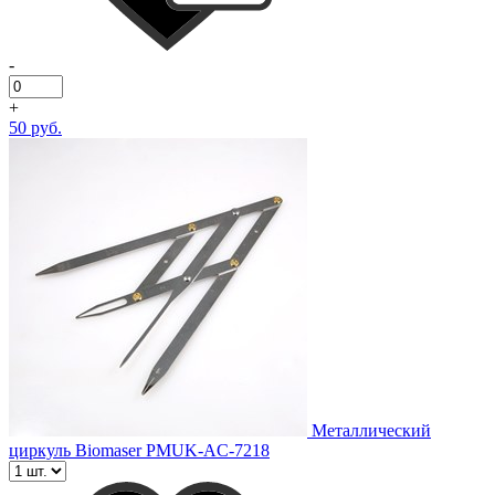
-
+
50 руб.
Металлический
циркуль Biomaser PMUK-AC-7218