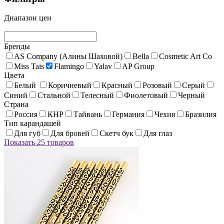
Диапазон цен
Бренды
AS Company (Алины Шаховой)
Bella
Cosmetic Art Co
Miss Tais
Flamingo
Yalav
AP Group
Цвета
Белый
Коричневый
Красный
Розовый
Серый
Синий
Стальной
Телесный
Фиолетовый
Черный
Страна
Россия
КНР
Тайвань
Германия
Чехия
Бразилия
Тип карандашей
Для губ
Для бровей
Скетч бук
Для глаз
Показать 25 товаров