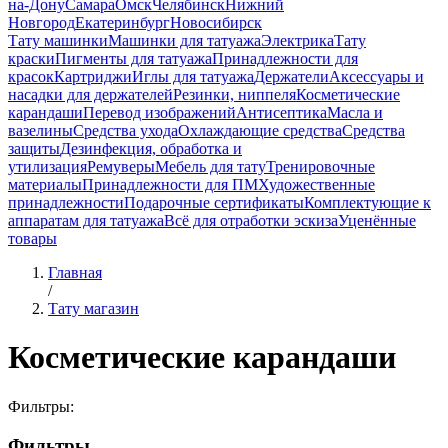
на-Дону
Самара
Омск
Челябинск
Нижний
Новгород
Екатеринбург
Новосибирск
Тату машинки
Машинки для татуажа
Электрика
Тату
краски
Пигменты для татуажа
Принадлежности для
красок
Картриджи
Иглы для татуажа
Держатели
Аксессуары и
насадки для держателей
Резинки, ниппеля
Косметические
карандаши
Перевод изображений
Антисептика
Масла и
вазелины
Средства ухода
Охлаждающие средства
Средства
защиты
Дезинфекция, обработка и
утилизация
Ремуверы
Мебель для тату
Тренировочные
материалы
Принадлежности для ПМ
Художественные
принадлежности
Подарочные сертификаты
Комплектующие к
аппаратам для татуажа
Всё для отработки эскиза
Уценённые
товары
Главная
/
Тату магазин
Косметические карандаши
Фильтры:
Фильтры