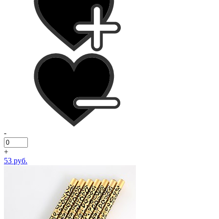
-
+
53 руб.