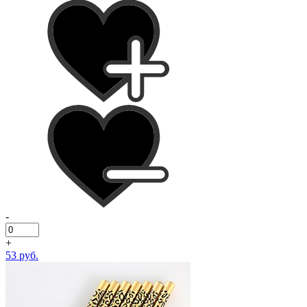
-
+
53 руб.