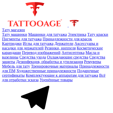
Тату магазин
Тату машинки
Машинки для татуажа
Электрика
Тату краски
Пигменты для татуажа
Принадлежности для красок
Картриджи
Иглы для татуажа
Держатели
Аксессуары и
насадки для держателей
Резинки, ниппеля
Косметические
карандаши
Перевод изображений
Антисептика
Масла и
вазелины
Средства ухода
Охлаждающие средства
Средства
защиты
Дезинфекция, обработка и утилизация
Ремуверы
Мебель для тату
Тренировочные материалы
Принадлежности
для ПМ
Художественные принадлежности
Подарочные
сертификаты
Комплектующие к аппаратам для татуажа
Всё
для отработки эскиза
Уценённые товары